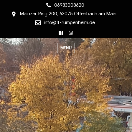
06983008620
Mainzer Ring 200, 63075 Offenbach am Main
info@ff-rumpenheim.de
Facebook
Instagram
MENU