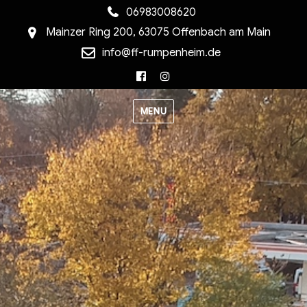
06983008620
Mainzer Ring 200, 63075 Offenbach am Main
info@ff-rumpenheim.de
Facebook
Instagram
MENU