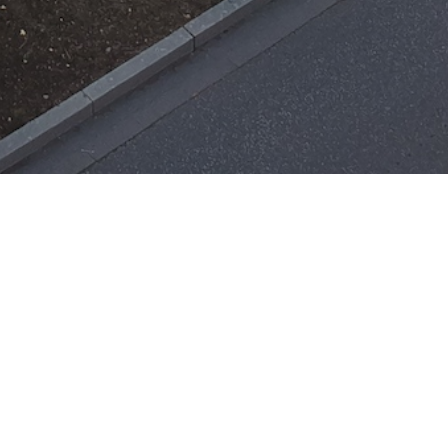
Einsätze
H-ÖL-FLUSS
25. Mai 2026
|
22:21
F-BMA
13. Mai 2026
|
22:17
F-2
ar
Office 365
3. Mai 2026
|
17:21