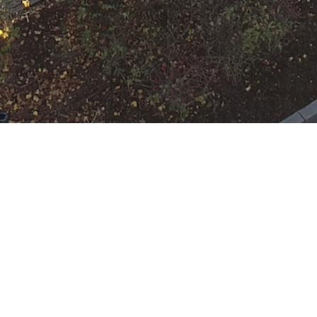
N
Google Kalender
iCalend