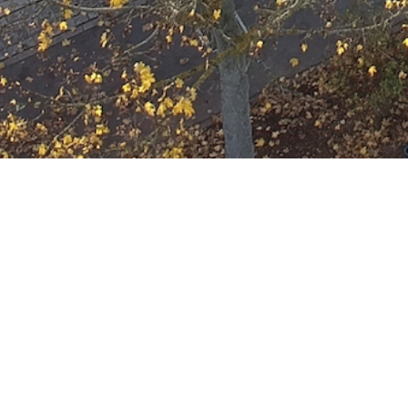
Ausbildung
Wann
November 17, 2021
19:00 - 22:00
ZUM KALENDER HINZUFÜGE
Wo
ICS herunterladen