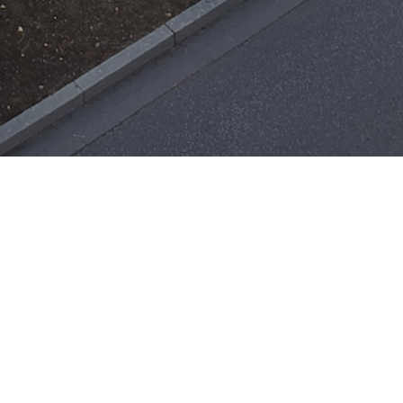
Einsätze
H-ÖL-FLUSS
25. Mai 2026
|
22:21
F-BMA
13. Mai 2026
|
22:17
F-2
ar
Office 365
3. Mai 2026
|
17:21