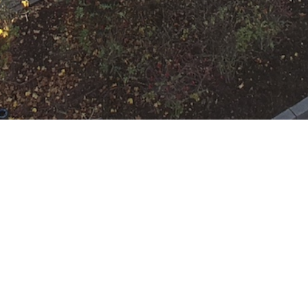
N
Google Kalender
iCalend