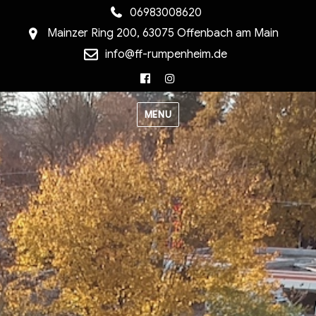
06983008620
Mainzer Ring 200, 63075 Offenbach am Main
info@ff-rumpenheim.de
Facebook
Instagram
MENU