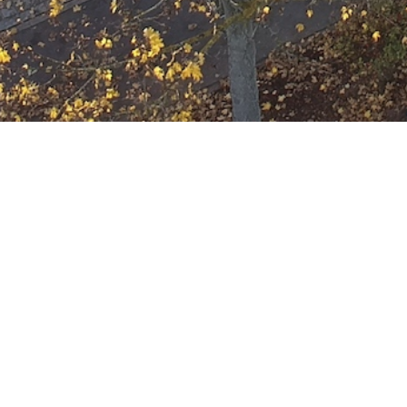
[H-FLUSS-Y] Perso
Datum:
27. Februar 2023 um 13:18 Uhr
Einsatzart:
Hilfeleistung
Einheiten und Fahrzeuge:
Freiwillige Feuerwehr Offenbach
Berufsfeuerwehr Offenbach