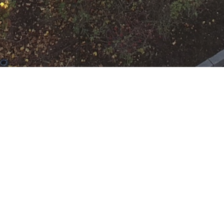
n im Main
 Rumpenheim
:
GW Boot
,
HLF 10
,
MZB
, RTB