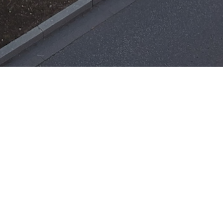
Einsätze
H-ÖL-FLUSS
25. Mai 2026
|
22:21
F-BMA
13. Mai 2026
|
22:17
F-2
3. Mai 2026
|
17:21