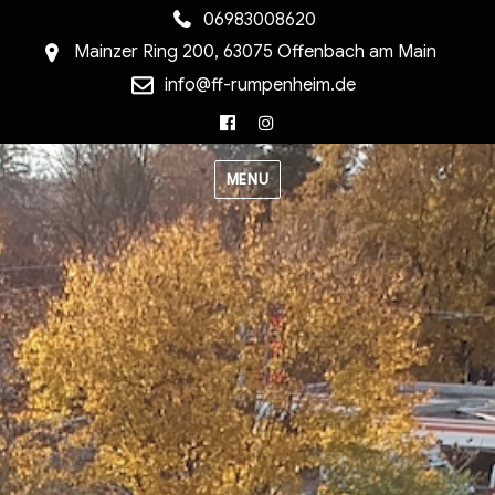
06983008620
Mainzer Ring 200, 63075 Offenbach am Main
info@ff-rumpenheim.de
Facebook
Instagram
MENU