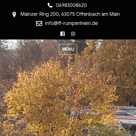
06983008620
Mainzer Ring 200, 63075 Offenbach am Main
info@ff-rumpenheim.de
Facebook
Instagram
MENU