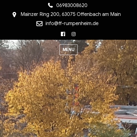
06983008620
Mainzer Ring 200, 63075 Offenbach am Main
info@ff-rumpenheim.de
Facebook
Instagram
MENU