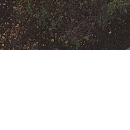
[F-3-Y]
Brandgeruch in
Gebäuden
Menschenleben in
Gefahr
Datum:
18. Februar 2023 um