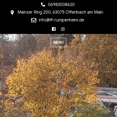
06983008620
Mainzer Ring 200, 63075 Offenbach am Main
info@ff-rumpenheim.de
Facebook
Instagram
MENU