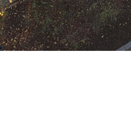
hr
 Rumpenheim
:
HLF 10
,
KdoW
,
LF KatS