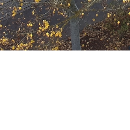
F-2
Datum:
14. November 2023 um 20:10 U
Einsatzart:
Feuer
Einsatzort:
Offenbach am Main
Mannschaftsstärke:
14
Einheiten und Fahrzeuge:
Freiwillige Feuerwehr Offenbach