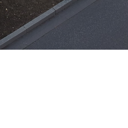
Einsätze
H-ÖL-FLUSS
25. Mai 2026
|
22:21
F-BMA
13. Mai 2026
|
22:17
F-2
3. Mai 2026
|
17:21