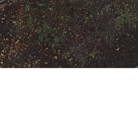
F-2 Zimmerbrand
Datum:
5. Juni 2022 um 02:53 Uhr
Einsatzart:
Brand
Einsatzort:
Landgrafenring
Mannschaftsstärke:
12
Einheiten und Fahrzeuge: