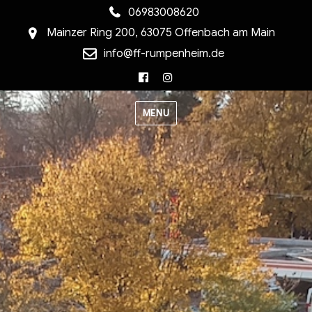
06983008620
Mainzer Ring 200, 63075 Offenbach am Main
info@ff-rumpenheim.de
Facebook
Instagram
MENU