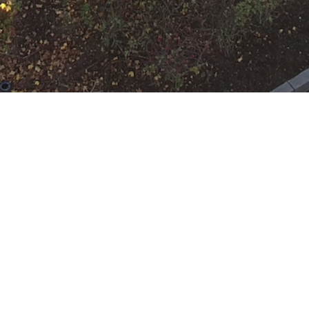
r
 Rumpenheim
:
HLF 10
,
LF KatS