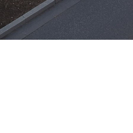
Einsätze
H-ÖL-FLUSS
25. Mai 2026
|
22:21
F-BMA
13. Mai 2026
|
22:17
F-2
3. Mai 2026
|
17:21