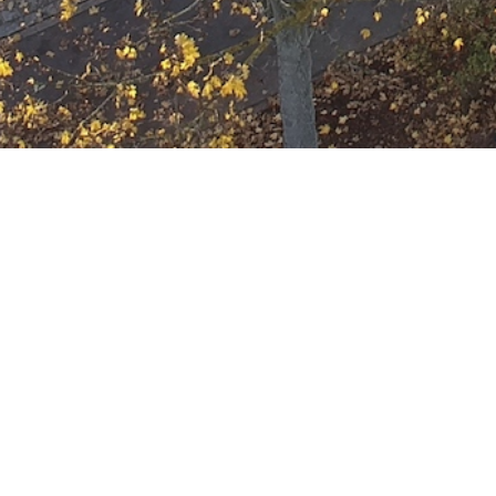
F-2-Y
Datum:
3. November 2024 um 16:04 Uh
Einsatzart:
Feuer
Einsatzort:
Offenbach am Main
Mannschaftsstärke:
12
Einheiten und Fahrzeuge:
Freiwillige Feuerwehr Offenbach
Berufsfeuerwehr Offenbach