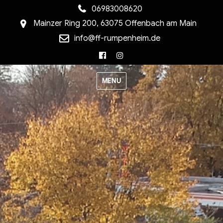
06983008620
Mainzer Ring 200, 63075 Offenbach am Main
info@ff-rumpenheim.de
Facebook
Instagram
MENU