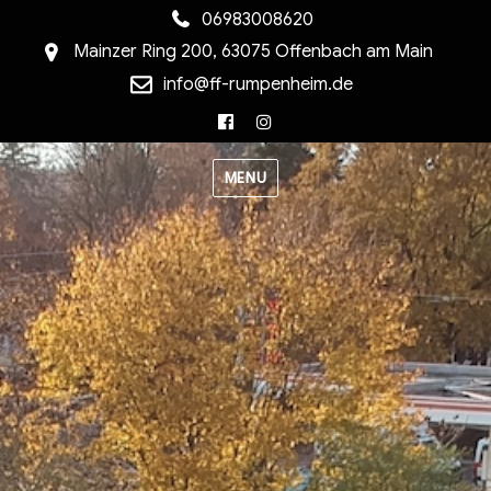
06983008620
Mainzer Ring 200, 63075 Offenbach am Main
info@ff-rumpenheim.de
Facebook
Instagram
MENU