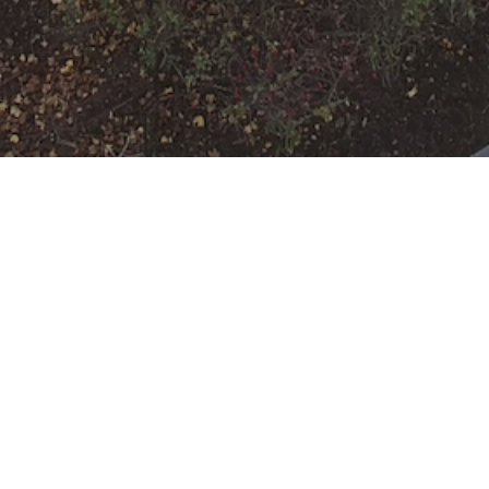
F-2 Kellerbrand
Datum:
22. Oktober 2022 um
17:07 Uhr
Einsatzart:
Brand
Einsatzort:
Humboldtstraße
Mannschaftsstärke:
9
Einheiten und Fahrzeuge: