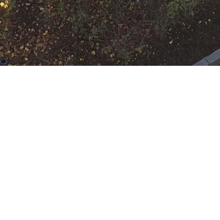
n Gebäude
 Rumpenheim
:
HLF 10
,
LF KatS