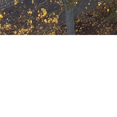
F-2 Brandgeruch i
Datum:
3. April 2022 um 18:05 Uhr
Einsatzart:
Brand (Fehlalarm)
Einsatzort:
Senefelderstraße
Mannschaftsstärke:
12
Einheiten und Fahrzeuge:
Freiwillige Feuerwehr Offenbach
Berufsfeuerwehr Offenbach