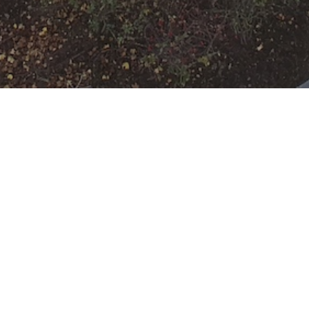
F-2
Datum:
13. Januar 2024 um
12:00 Uhr
Einsatzart:
Feuer
Einsatzort:
Offenbach am Main
Mannschaftsstärke:
13
Einheiten und Fahrzeuge:
Freiwillige Feuerwehr