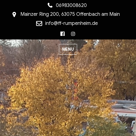
06983008620
Mainzer Ring 200, 63075 Offenbach am Main
info@ff-rumpenheim.de
Facebook
Instagram
MENU