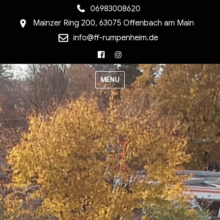
06983008620
Mainzer Ring 200, 63075 Offenbach am Main
info@ff-rumpenheim.de
Facebook
Instagram
MENU