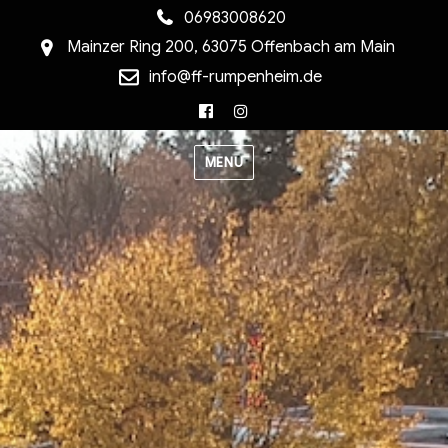
06983008620
Mainzer Ring 200, 63075 Offenbach am Main
info@ff-rumpenheim.de
Facebook
Instagram
MENU