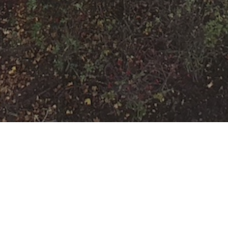
F-1 brennt
Müllcontainer
Datum:
15. Februar 2022 um
02:13 Uhr
Einsatzart:
Brand