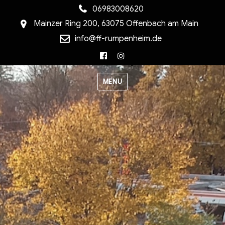
06983008620
Mainzer Ring 200, 63075 Offenbach am Main
info@ff-rumpenheim.de
Facebook
Instagram
MENU