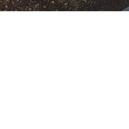
Einsatzbereitschaf
t FF
Datum:
26. April 2023 um
08:00 Uhr
Einsatzart:
Bereitschaft
Einheiten und Fahrzeuge:
Freiwillige Feuerwehr
Offenbach Rumpenheim
:
HLF
10
,
KdoW
,
LF KatS
,
SW 2000-Tr