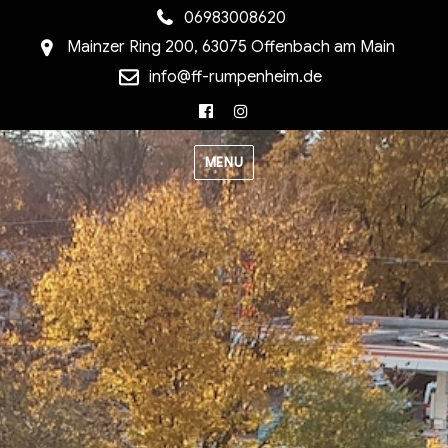
06983008620
Mainzer Ring 200, 63075 Offenbach am Main
info@ff-rumpenheim.de
Facebook
Instagram
MENU