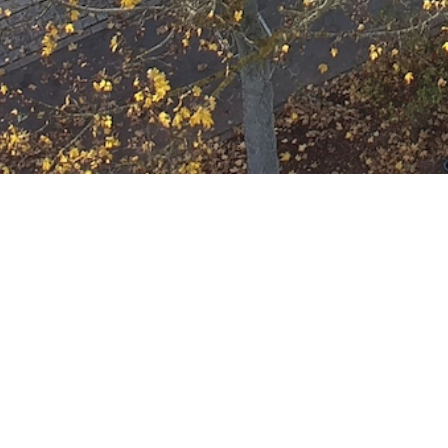
Einsatzbereitschaf
Datum:
30. Juni 2024 um 00:51 Uhr
Einsatzart:
Bereitschaft
Einsatzort:
Offenbach am Main
Mannschaftsstärke:
8
Einheiten und Fahrzeuge:
Freiwillige Feuerwehr Offenbach