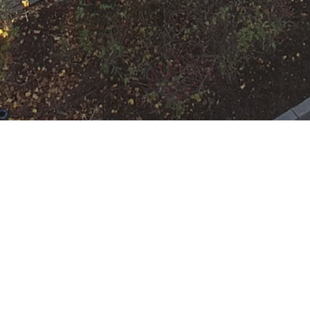
t
 Rumpenheim
:
HLF 10
,
KdoW