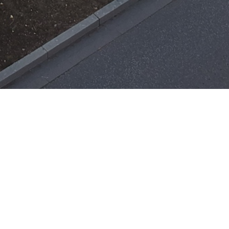
Einsätze
H-ÖL-FLUSS
25. Mai 2026
|
22:21
F-BMA
13. Mai 2026
|
22:17
F-2
3. Mai 2026
|
17:21