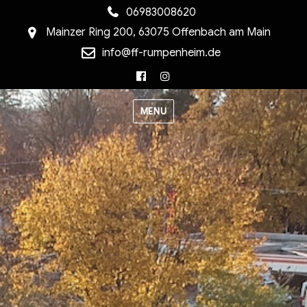
06983008620
Mainzer Ring 200, 63075 Offenbach am Main
info@ff-rumpenheim.de
Facebook
Instagram
MENU