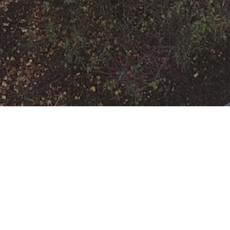
Einsatzbereitschaf
t
Datum:
15. April 2024 um 19:43 Uhr
Einsatzart:
Bereitschaft
Einsatzort:
Offenbach am Main
Mannschaftsstärke:
12