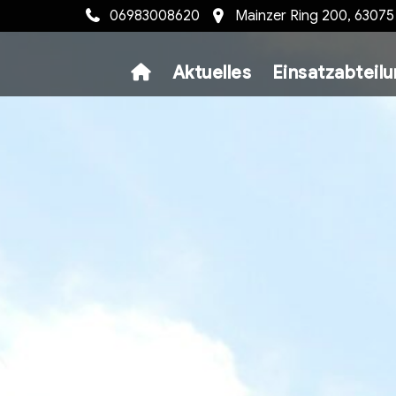
06983008620
Mainzer Ring 200, 6307
Aktuelles
Einsatzabteil