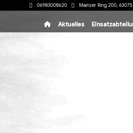
06983008620
Mainzer Ring 200, 6307
Aktuelles
Einsatzabteil