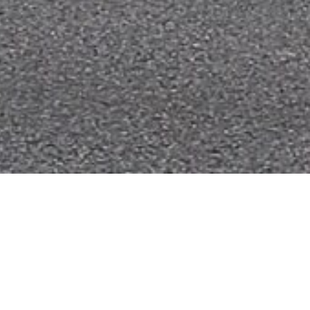
Einsätze
H-ÖL-FLUSS
25. Mai 2026
|
22:21
F-BMA