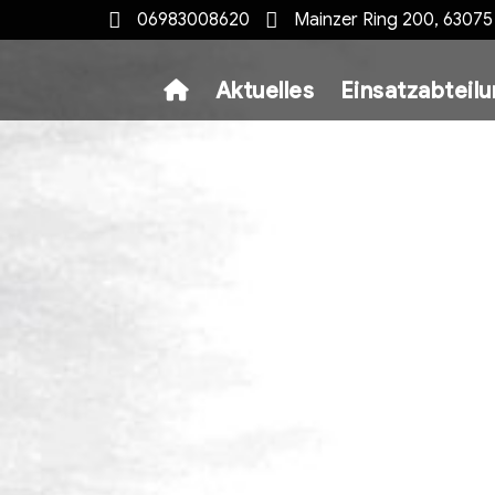
06983008620
Mainzer Ring 200, 6307
Aktuelles
Einsatzabteil