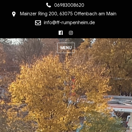
06983008620
Mainzer Ring 200, 63075 Offenbach am Main
info@ff-rumpenheim.de
Facebook
Instagram
MENU