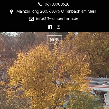
06983008620
Mainzer Ring 200, 63075 Offenbach am Main
info@ff-rumpenheim.de
Facebook
Instagram
MENU