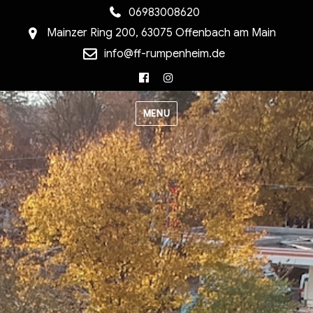
06983008620
Mainzer Ring 200, 63075 Offenbach am Main
info@ff-rumpenheim.de
Facebook
Instagram
MENU