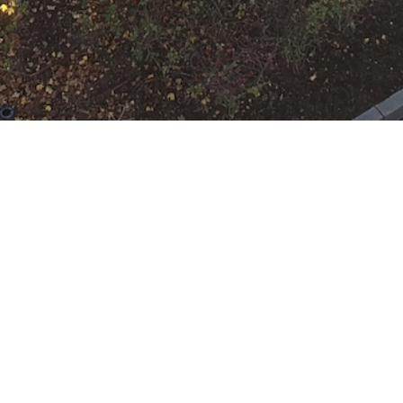
N
Google Kalender
iCalend