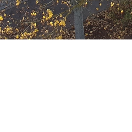
Ausbildung
Wann
Januar 31, 2035
19:00 - 22:00
ZUM KALENDER HINZUFÜGE
Wo
ICS herunterladen