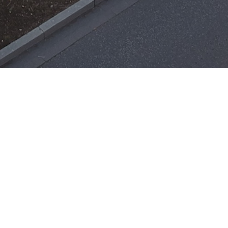
Einsätze
H-ÖL-FLUSS
25. Mai 2026
|
22:21
F-BMA
13. Mai 2026
|
22:17
F-2
ar
Office 365
3. Mai 2026
|
17:21