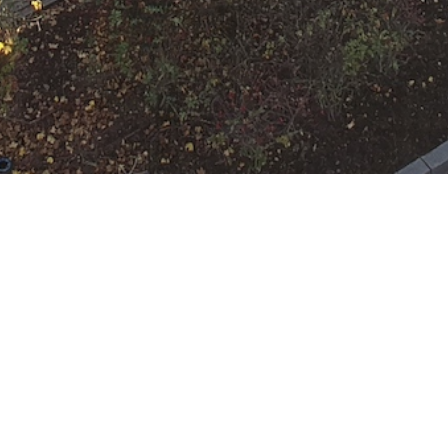
N
Google Kalender
iCalend