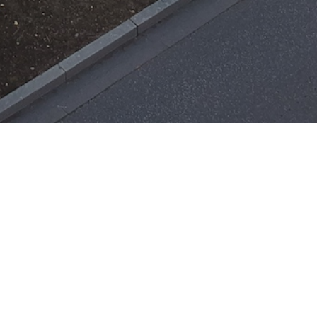
Einsätze
H-ÖL-FLUSS
25. Mai 2026
|
22:21
F-BMA
13. Mai 2026
|
22:17
F-2
ar
Office 365
3. Mai 2026
|
17:21