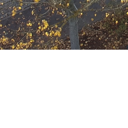
Ausbildung
Wann
November 1, 2034
19:00 - 22:00
ZUM KALENDER HINZUFÜGE
Wo
ICS herunterladen