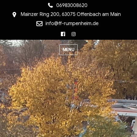
06983008620
Mainzer Ring 200, 63075 Offenbach am Main
info@ff-rumpenheim.de
Facebook
Instagram
MENU