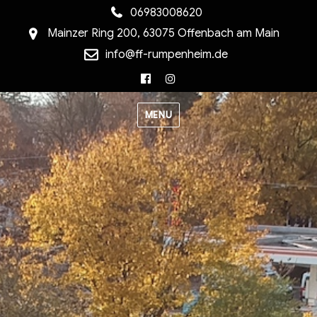
06983008620
Mainzer Ring 200, 63075 Offenbach am Main
info@ff-rumpenheim.de
Facebook
Instagram
MENU