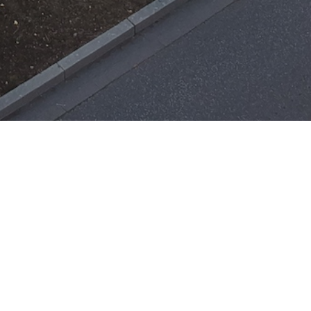
Einsätze
H-ÖL-FLUSS
25. Mai 2026
|
22:21
F-BMA
13. Mai 2026
|
22:17
F-2
ar
Office 365
3. Mai 2026
|
17:21