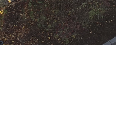
N
Google Kalender
iCalend