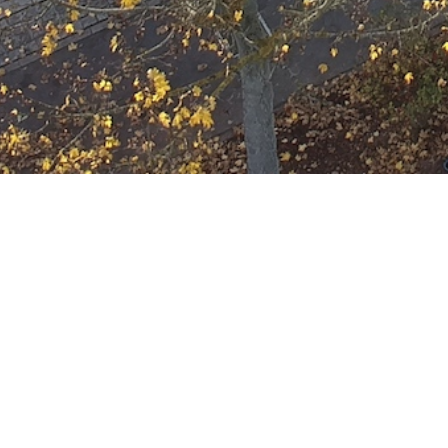
Ausbildung
Wann
März 22, 2034
19:00 - 22:00
ZUM KALENDER HINZUFÜGE
Wo
ICS herunterladen