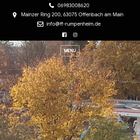
06983008620
Mainzer Ring 200, 63075 Offenbach am Main
info@ff-rumpenheim.de
Facebook
Instagram
MENU