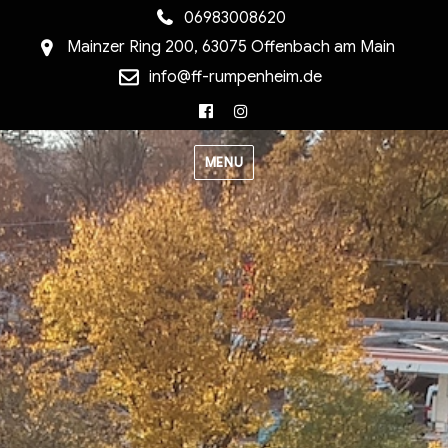
06983008620
Mainzer Ring 200, 63075 Offenbach am Main
info@ff-rumpenheim.de
Facebook
Instagram
MENU