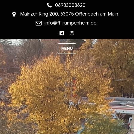
06983008620
Mainzer Ring 200, 63075 Offenbach am Main
info@ff-rumpenheim.de
Facebook
Instagram
MENU