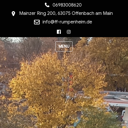
06983008620
Mainzer Ring 200, 63075 Offenbach am Main
info@ff-rumpenheim.de
Facebook
Instagram
MENU