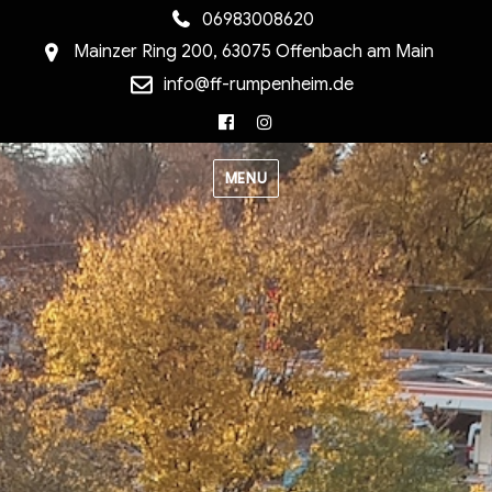
06983008620
Mainzer Ring 200, 63075 Offenbach am Main
info@ff-rumpenheim.de
Facebook
Instagram
MENU