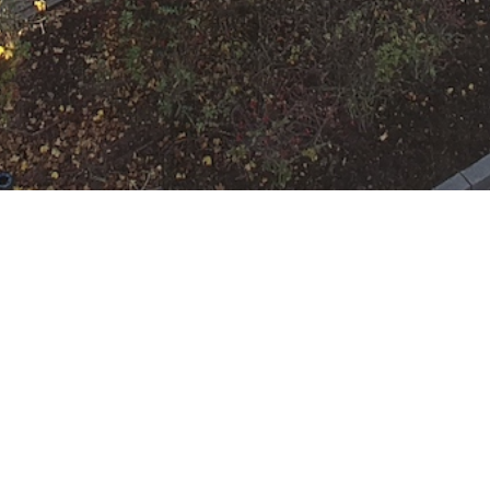
N
Google Kalender
iCalend