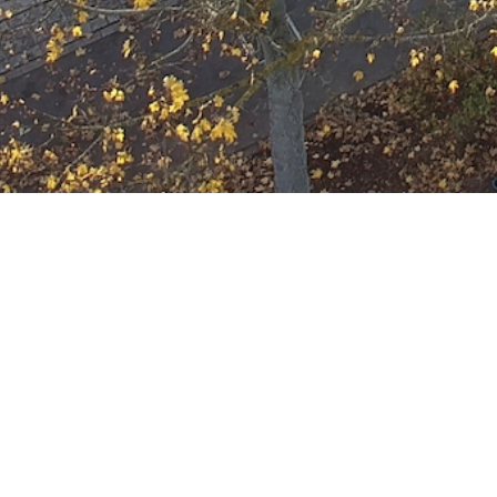
Ausbildung
Wann
September 10, 2031
19:00 - 22:00
ZUM KALENDER HINZUFÜGE
Wo
ICS herunterladen