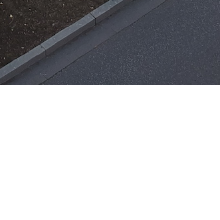
Einsätze
H-ÖL-FLUSS
25. Mai 2026
|
22:21
F-BMA
13. Mai 2026
|
22:17
F-2
ar
Office 365
3. Mai 2026
|
17:21