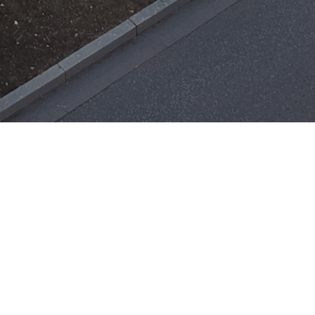
Einsätze
H-ÖL-FLUSS
25. Mai 2026
|
22:21
F-BMA
13. Mai 2026
|
22:17
F-2
ar
Office 365
3. Mai 2026
|
17:21