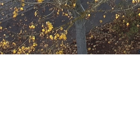
Ausbildung
Wann
April 23, 2031
19:00 - 22:00
ZUM KALENDER HINZUFÜGE
Wo
ICS herunterladen