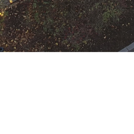
N
Google Kalender
iCalend