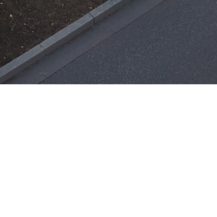
Einsätze
H-ÖL-FLUSS
25. Mai 2026
|
22:21
F-BMA
13. Mai 2026
|
22:17
F-2
ar
Office 365
3. Mai 2026
|
17:21