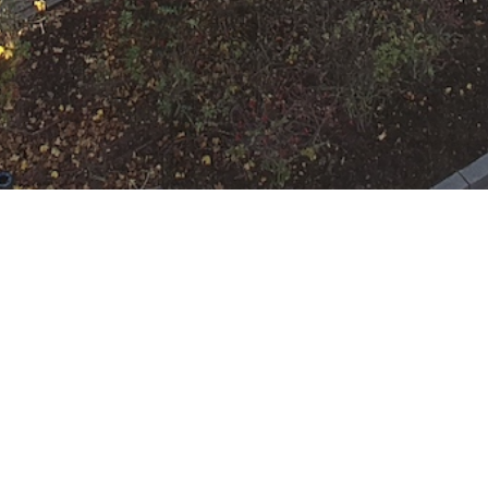
N
Google Kalender
iCalend