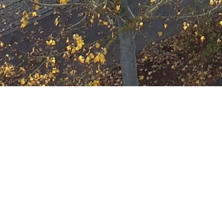
Ausbildung
Wann
August 28, 2030
19:00 - 22:00
ZUM KALENDER HINZUFÜGE
Wo
ICS herunterladen