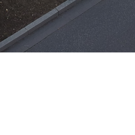
Einsätze
H-ÖL-FLUSS
25. Mai 2026
|
22:21
F-BMA
13. Mai 2026
|
22:17
F-2
ar
Office 365
3. Mai 2026
|
17:21