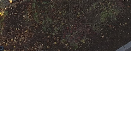
N
Google Kalender
iCalend