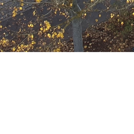
Ausbildung
Wann
Juni 26, 2030
19:00 - 22:00
ZUM KALENDER HINZUFÜGE
Wo
ICS herunterladen