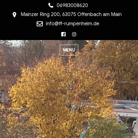
06983008620
Mainzer Ring 200, 63075 Offenbach am Main
info@ff-rumpenheim.de
Facebook
Instagram
MENU