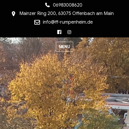
06983008620
Mainzer Ring 200, 63075 Offenbach am Main
info@ff-rumpenheim.de
Facebook
Instagram
MENU