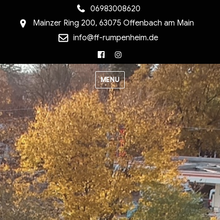
06983008620
Mainzer Ring 200, 63075 Offenbach am Main
info@ff-rumpenheim.de
Facebook
Instagram
MENU