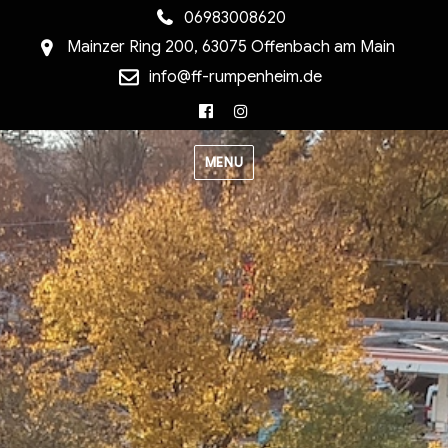
06983008620
Mainzer Ring 200, 63075 Offenbach am Main
info@ff-rumpenheim.de
Facebook
Instagram
MENU