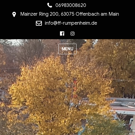
06983008620
Mainzer Ring 200, 63075 Offenbach am Main
info@ff-rumpenheim.de
Facebook
Instagram
MENU