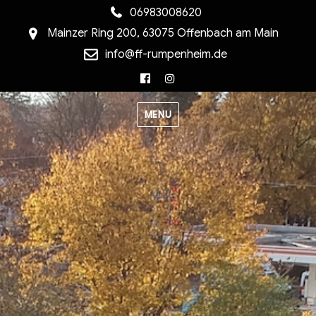
06983008620
Mainzer Ring 200, 63075 Offenbach am Main
info@ff-rumpenheim.de
Facebook
Instagram
MENU