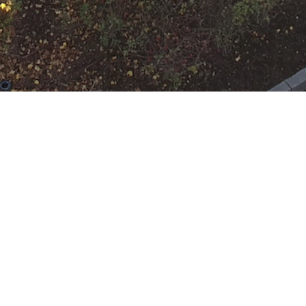
N
Google Kalender
iCalend