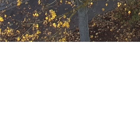
Ausbildung
Wann
August 4, 2027
19:00 - 22:00
ZUM KALENDER HINZUFÜGE
Wo
ICS herunterladen