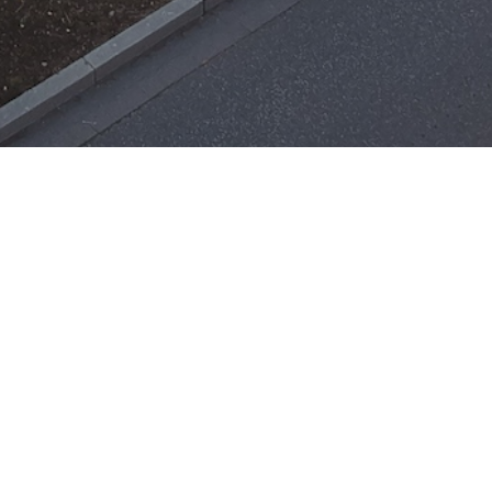
Einsätze
H-ÖL-FLUSS
25. Mai 2026
|
22:21
F-BMA
13. Mai 2026
|
22:17
F-2
ar
Office 365
3. Mai 2026
|
17:21